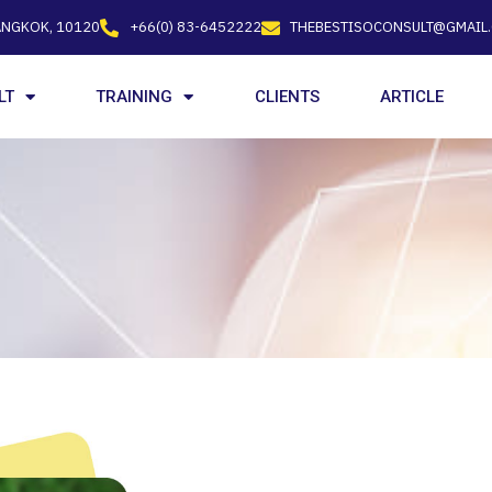
ANGKOK, 10120
+66(0) 83-6452222
THEBESTISOCONSULT@GMAIL
LT
TRAINING
CLIENTS
ARTICLE