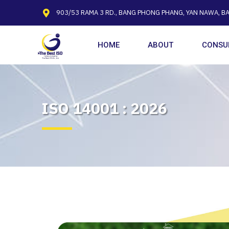
903/53 RAMA 3 RD., BANG PHONG PHANG, YAN NAWA, B
HOME
ABOUT
CONSU
ISO 14001 : 2026