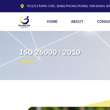
903/53 RAMA 3 RD., BANG PHONG PHANG, YAN NAWA, B
HOME
ABOUT
CONSU
ISO 26000 : 2010