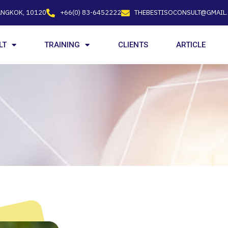
ANGKOK, 10120
+66(0) 83-6452222
THEBESTISOCONSULT@GMAIL
LT
TRAINING
CLIENTS
ARTICLE